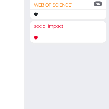
ND
social impact