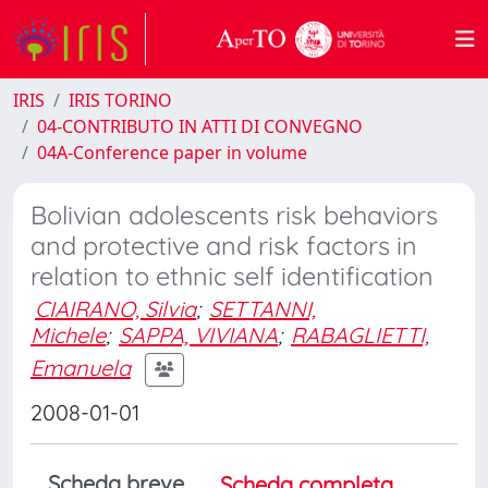
IRIS
IRIS TORINO
04-CONTRIBUTO IN ATTI DI CONVEGNO
04A-Conference paper in volume
Bolivian adolescents risk behaviors
and protective and risk factors in
relation to ethnic self identification
CIAIRANO, Silvia
;
SETTANNI,
Michele
;
SAPPA, VIVIANA
;
RABAGLIETTI,
Emanuela
2008-01-01
Scheda breve
Scheda completa