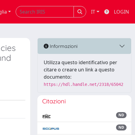
glia
IT
LOGIN
cies
Informazioni
and
Utilizza questo identificativo per
citare o creare un link a questo
documento:
https://hdl.handle.net/2318/65042
Citazioni
ND
ND