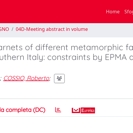
Home
Sfo
EGNO
04D-Meeting abstract in volume
rnets of different metamorphic fa
uthern Italy: constraints by EPMA 
;
COSSIO, Roberto
;
a completa (DC)