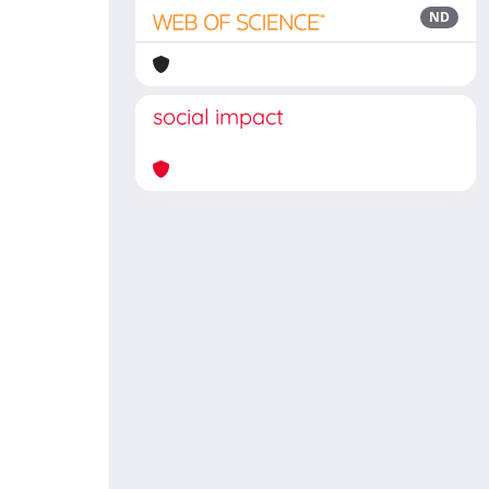
ND
social impact