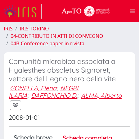
IRIS
IRIS TORINO
04-CONTRIBUTO IN ATTI DI CONVEGNO
04B-Conference paper in rivista
Comunità microbica associata a
Hyalesthes obsoletus Signoret,
vettore del Legno nero della vite
GONELLA, Elena
;
NEGRI,
ILARIA
;
DAFFONCHIO D.
;
ALMA, Alberto
2008-01-01
Scheda breve
Scheda completa