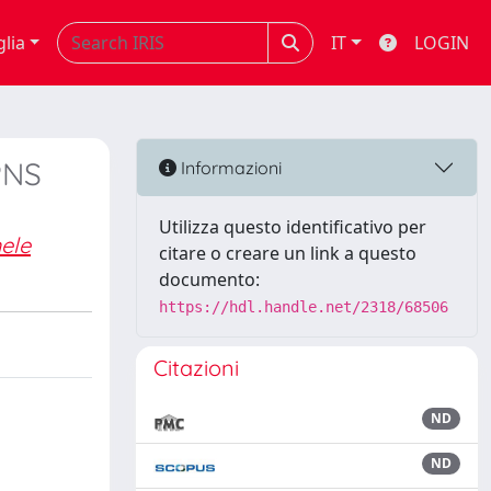
glia
IT
LOGIN
PNS
Informazioni
Utilizza questo identificativo per
ele
citare o creare un link a questo
documento:
https://hdl.handle.net/2318/68506
Citazioni
ND
ND