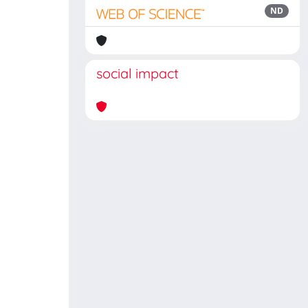
ND
social impact