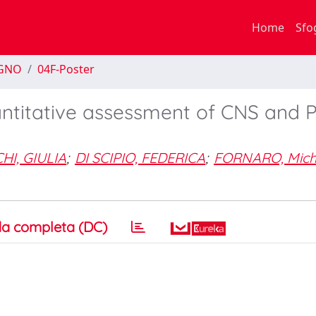
Home
Sfo
EGNO
04F-Poster
antitative assessment of CNS and 
HI, GIULIA
;
DI SCIPIO, FEDERICA
;
FORNARO, Mich
a completa (DC)