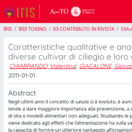
IRIS
IRIS TORINO
03-CONTRIBUTO IN RIVISTA
03A-A
Caratteristiche qualitative e ana
diverse cultivar di ciliegio e lor
CHIABRANDO, Valentina
;
GIACALONE, Giova
2011-01-01
Abstract
Negli ultimi anni il concetto di salute si è evoluto; è au
tende a dare maggiore importanza alla prevenzione, a q
di vita o modelli alimentari non adeguati. Studiando le 
viene dedicato agli effetti che l’alimentazione ha sulla s
la capacità di fornire un ulteriore vantaggio all’organis