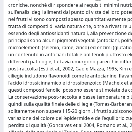
croniche, nonché di rispondere ai requisiti minimi nutriz
sull’analisi degli alimenti dal punto di vista del loro po
nei frutti vi sono composti spesso quantitativamente po
tratta di composti di varia natura che, oltre a rivestir
essendo degli antiossidanti naturali, alla prevenzione dei 
principali sono alcuni pigmenti vegetali (antociani, polif
microelementi (selenio, rame, zinco) ed enzimi (glutation
un contenuto in antociani totali e polifenoli piuttosto
differenti patologie, tuttavia emergono parecchie differ
post-raccolta (Esti et al., 2002; Gao e Mazza, 1995; Kim et 
ciliegie includono flavonoidi come le antocianine, flav
l’acido idrossicinnamico e idrossibenzoico (Macheix et al
questi composti fenolici possono essere stimolate da cond
La conservazione post-raccolta a basse temperature più av
quindi sulla qualità finale delle ciliegie (Tomas-Barberan
solitamente non supera i 15-20 giorni, i frutti subiscon
variazione del colore dell’epidermide e dell’equilibrio 
perdita di qualità (Goncalves et al 2004, Romano et al., 2