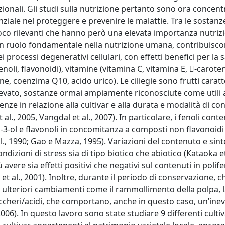
ionali. Gli studi sulla nutrizione pertanto sono ora concent
tenziale nel proteggere e prevenire le malattie. Tra le sostan
co rilevanti che hanno però una elevata importanza nutrizi
e un ruolo fondamentale nella nutrizione umana, contribuisco
processi degenerativi cellulari, con effetti benefici per la s
enoli, flavonoidi), vitamine (vitamina C, vitamina E, -caroten
e, coenzima Q10, acido urico). Le ciliegie sono frutti caratt
 elevato, sostanze ormai ampiamente riconosciute come utili 
enze in relazione alla cultivar e alla durata e modalità di c
al., 2005, Vangdal et al., 2007). In particolare, i fenoli conte
an-3-ol e flavonoli in concomitanza a composti non flavonoid
., 1990; Gao e Mazza, 1995). Variazioni del contenuto e sinte
izioni di stress sia di tipo biotico che abiotico (Kataoka et 
ere sia effetti positivi che negativi sul contenuti in polife
 et al., 2001). Inoltre, durante il periodo di conservazione, c
o ulteriori cambiamenti come il rammollimento della polpa, 
zuccheri/acidi, che comportano, anche in questo caso, un’inev
006). In questo lavoro sono state studiare 9 differenti cultiv