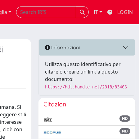
glia
IT
LOGIN
i
Informazioni
Utilizza questo identificativo per
citare o creare un link a questo
documento:
https://hdl.handle.net/2318/83466
Citazioni
 umana. Si
ggere stili
ND
 interesse
”, cioè con
ND
tie