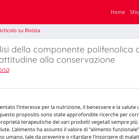
Home
Sfo
rticolo su Rivista
lisi della componente polifenolica d
o attitudine alla conservazione
nna
mentato l’interesse per la nutrizione, il benessere e la salute
uesto proposito sono state approfondite ricerche per corre
proprietà terapeutiche dei vari prodotti vegetali sempre più
alute. L’alimento ha assunto il valore di “alimento funzionale
mo umano, tale da prevenire o ritardare l’insorgere di malat