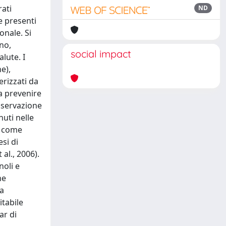
rati
ND
ze presenti
onale. Si
no,
social impact
alute. I
e),
erizzati da
a prevenire
onservazione
nuti nelle
i come
si di
al., 2006).
noli e
he
la
itabile
ar di