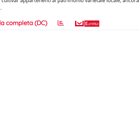
e cultivar appartenenti al patrimonio varietale locale, ancora
.
a completa (DC)