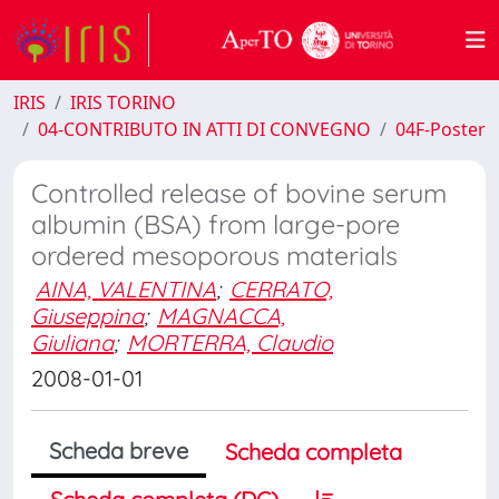
IRIS
IRIS TORINO
04-CONTRIBUTO IN ATTI DI CONVEGNO
04F-Poster
Controlled release of bovine serum
albumin (BSA) from large-pore
ordered mesoporous materials
AINA, VALENTINA
;
CERRATO,
Giuseppina
;
MAGNACCA,
Giuliana
;
MORTERRA, Claudio
2008-01-01
Scheda breve
Scheda completa