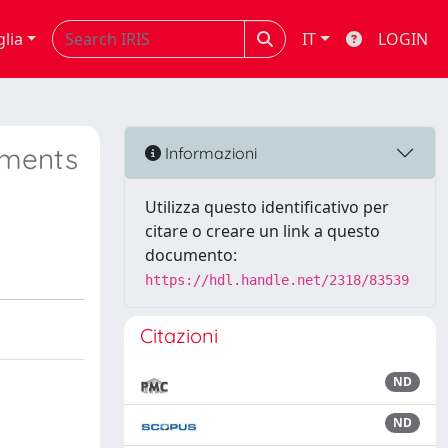
glia
IT
LOGIN
ements
Informazioni
Utilizza questo identificativo per
citare o creare un link a questo
documento:
https://hdl.handle.net/2318/83539
Citazioni
ND
ND