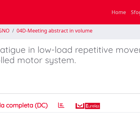
Home
Sfo
EGNO
04D-Meeting abstract in volume
atigue in low-load repetitive mov
olled motor system.
a completa (DC)