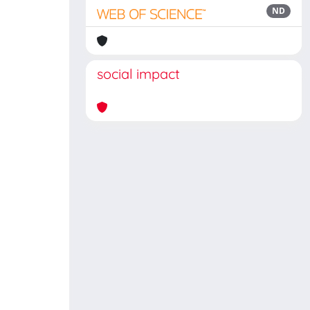
ND
social impact