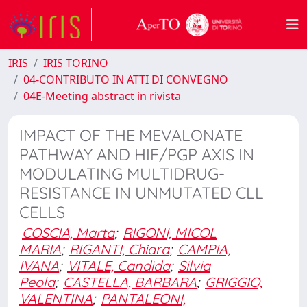
IRIS
IRIS TORINO
04-CONTRIBUTO IN ATTI DI CONVEGNO
04E-Meeting abstract in rivista
IMPACT OF THE MEVALONATE
PATHWAY AND HIF/PGP AXIS IN
MODULATING MULTIDRUG-
RESISTANCE IN UNMUTATED CLL
CELLS
COSCIA, Marta
;
RIGONI, MICOL
MARIA
;
RIGANTI, Chiara
;
CAMPIA,
IVANA
;
VITALE, Candida
;
Silvia
Peola
;
CASTELLA, BARBARA
;
GRIGGIO,
VALENTINA
;
PANTALEONI,