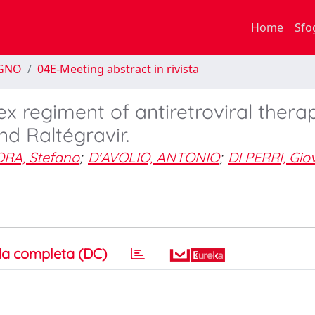
Home
Sfo
EGNO
04E-Meeting abstract in rivista
x regiment of antiretroviral thera
nd Raltégravir.
RA, Stefano
;
D'AVOLIO, ANTONIO
;
DI PERRI, Gio
a completa (DC)