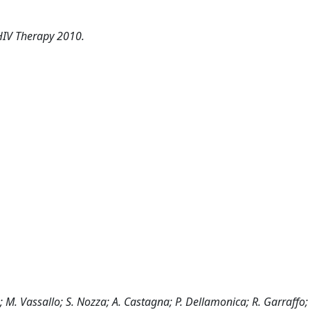
HIV Therapy 2010.
; M. Vassallo; S. Nozza; A. Castagna; P. Dellamonica; R. Garraffo; 