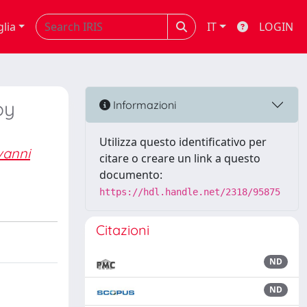
glia
IT
LOGIN
py
Informazioni
Utilizza questo identificativo per
vanni
citare o creare un link a questo
documento:
https://hdl.handle.net/2318/95875
Citazioni
ND
ND