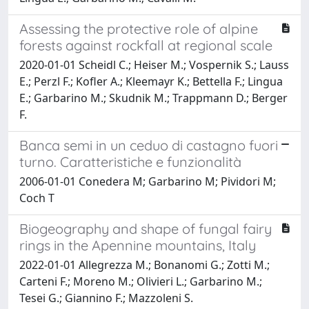
Assessing the protective role of alpine
forests against rockfall at regional scale
2020-01-01 Scheidl C.; Heiser M.; Vospernik S.; Lauss
E.; Perzl F.; Kofler A.; Kleemayr K.; Bettella F.; Lingua
E.; Garbarino M.; Skudnik M.; Trappmann D.; Berger
F.
Banca semi in un ceduo di castagno fuori
turno. Caratteristiche e funzionalità
2006-01-01 Conedera M; Garbarino M; Pividori M;
Coch T
Biogeography and shape of fungal fairy
rings in the Apennine mountains, Italy
2022-01-01 Allegrezza M.; Bonanomi G.; Zotti M.;
Carteni F.; Moreno M.; Olivieri L.; Garbarino M.;
Tesei G.; Giannino F.; Mazzoleni S.