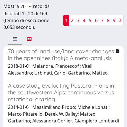
Mostra
records
Risultati 1 - 20 di 169
(tempo di esecuzione:
1
2
3
4
5
6
7
8
9
0.053 secondi).
70 years of land use/land cover changes
in the apennines (Italy): A meta-analysis
2018-01-01 Malandra, Francesco*; Vitali,
Alessandro; Urbinati, Carlo; Garbarino, Matteo
A case study evaluating Pastoral Plans in
the southwestern Alps: continuous versus
rotational grazing.
2014-01-01 Massimiliano Probo; Michele Lonati;
Marco Pittarello; Derek W. Bailey; Matteo
Garbarino; Alessandra Gorlier; Giampiero Lombardi