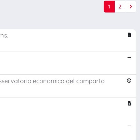
1
2
ns.
n osservatorio economico del comparto