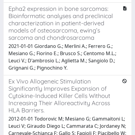
Epha2 expression in bone sarcomas:
Bioinformatic analyses and preclinical
characterization in patient-derived
models of osteosarcoma, ewing’s
sarcoma and chondrosarcoma
2021-01-01 Giordano G.; Merlini A.; Ferrero G.;
Mesiano G.; Fiorino E.; Brusco S.; Centomo M.L.;
Leuci V.; D'ambrosio L.; Aglietta M.; Sangiolo D.;
Grignani G.; Pignochino Y.
Ex Vivo Allogeneic Stimulation
Significantly Improves Expansion of
Cytokine-Induced Killer Cells Without
Increasing Their Alloreactivity Across
HLA Barriers.
2012-01-01 Todorovic M; Mesiano G; Gammaitoni L;
Leuci V; Giraudo Diego L; Cammarata C; Jordaney N;
Carnevale-Schianca F; Gallo S; Fagioli F; Piacibello W;