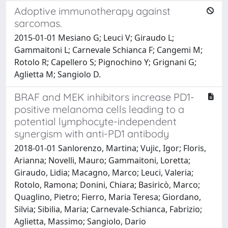
Adoptive immunotherapy against
sarcomas.
2015-01-01 Mesiano G; Leuci V; Giraudo L;
Gammaitoni L; Carnevale Schianca F; Cangemi M;
Rotolo R; Capellero S; Pignochino Y; Grignani G;
Aglietta M; Sangiolo D.
BRAF and MEK inhibitors increase PD1-
positive melanoma cells leading to a
potential lymphocyte-independent
synergism with anti-PD1 antibody
2018-01-01 Sanlorenzo, Martina; Vujic, Igor; Floris,
Arianna; Novelli, Mauro; Gammaitoni, Loretta;
Giraudo, Lidia; Macagno, Marco; Leuci, Valeria;
Rotolo, Ramona; Donini, Chiara; Basiricò, Marco;
Quaglino, Pietro; Fierro, Maria Teresa; Giordano,
Silvia; Sibilia, Maria; Carnevale-Schianca, Fabrizio;
Aglietta, Massimo; Sangiolo, Dario