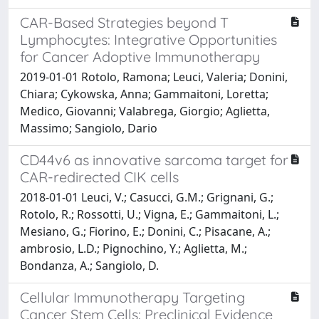
CAR-Based Strategies beyond T
Lymphocytes: Integrative Opportunities
for Cancer Adoptive Immunotherapy
2019-01-01 Rotolo, Ramona; Leuci, Valeria; Donini,
Chiara; Cykowska, Anna; Gammaitoni, Loretta;
Medico, Giovanni; Valabrega, Giorgio; Aglietta,
Massimo; Sangiolo, Dario
CD44v6 as innovative sarcoma target for
CAR-redirected CIK cells
2018-01-01 Leuci, V.; Casucci, G.M.; Grignani, G.;
Rotolo, R.; Rossotti, U.; Vigna, E.; Gammaitoni, L.;
Mesiano, G.; Fiorino, E.; Donini, C.; Pisacane, A.;
ambrosio, L.D.; Pignochino, Y.; Aglietta, M.;
Bondanza, A.; Sangiolo, D.
Cellular Immunotherapy Targeting
Cancer Stem Cells: Preclinical Evidence