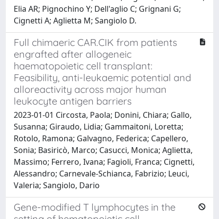
Elia AR; Pignochino Y; Dell'aglio C; Grignani G;
Cignetti A; Aglietta M; Sangiolo D.
Full chimaeric CAR.CIK from patients
engrafted after allogeneic
haematopoietic cell transplant:
Feasibility, anti-leukaemic potential and
alloreactivity across major human
leukocyte antigen barriers
2023-01-01 Circosta, Paola; Donini, Chiara; Gallo,
Susanna; Giraudo, Lidia; Gammaitoni, Loretta;
Rotolo, Ramona; Galvagno, Federica; Capellero,
Sonia; Basiricò, Marco; Casucci, Monica; Aglietta,
Massimo; Ferrero, Ivana; Fagioli, Franca; Cignetti,
Alessandro; Carnevale-Schianca, Fabrizio; Leuci,
Valeria; Sangiolo, Dario
Gene-modified T lymphocytes in the
setting of hematopoietic cell