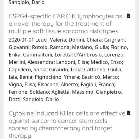
Sangiolo, Dario
CSPG4-specific CAR.CIK lymphocytes as
a novel therapy for the treatment of
multiple soft tissue sarcoma histotypes
2020-01-01 Leuci, Valeria; Donini, Chiara; Grignani,
Giovanni; Rotolo, Ramona; Mesiano, Giulia; Fiorino,
Erika; Gammaitoni, Loretta; D'Ambrosio, Lorenzo;
Merlini, Alessandra; Landoni, Elisa; Medico, Enzo;
Capellero, Sonia; Giraudo, Lidia; Cattaneo, Giulia;
Iaia, Ilenia; Pignochino, Ymera; Basiricò, Marco;
Vigna, Elisa; Pisacane, Alberto; Fagioli, Franca;
Ferrone, Soldano; Aglietta, Massimo; Gianpietro,
Dotti; Sangiolo, Dario
Cytokine Induced Killer cells are effective
against sarcoma cancer stem cells
spared by chemotherapy and target
therapy