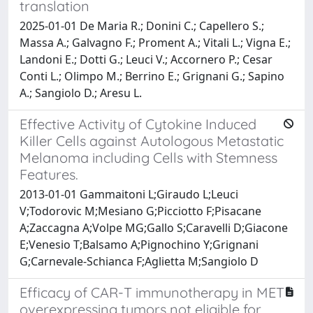
translation
2025-01-01 De Maria R.; Donini C.; Capellero S.;
Massa A.; Galvagno F.; Proment A.; Vitali L.; Vigna E.;
Landoni E.; Dotti G.; Leuci V.; Accornero P.; Cesar
Conti L.; Olimpo M.; Berrino E.; Grignani G.; Sapino
A.; Sangiolo D.; Aresu L.
Effective Activity of Cytokine Induced
Killer Cells against Autologous Metastatic
Melanoma including Cells with Stemness
Features.
2013-01-01 Gammaitoni L;Giraudo L;Leuci
V;Todorovic M;Mesiano G;Picciotto F;Pisacane
A;Zaccagna A;Volpe MG;Gallo S;Caravelli D;Giacone
E;Venesio T;Balsamo A;Pignochino Y;Grignani
G;Carnevale-Schianca F;Aglietta M;Sangiolo D
Efficacy of CAR-T immunotherapy in MET
overexpressing tumors not eligible for