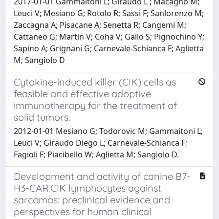
2017-01-01 Gammaitoni L; Giraudo L ; Macagno M;
Leuci V; Mesiano G; Rotolo R; Sassi F; Sanlorenzo M;
Zaccagna A; Pisacane A; Senetta R; Cangemi M;
Cattaneo G; Martin V; Coha V; Gallo S; Pignochino Y;
Sapino A; Grignani G; Carnevale-Schianca F; Aglietta
M; Sangiolo D
Cytokine-induced killer (CIK) cells as
feasible and effective adoptive
immunotherapy for the treatment of
solid tumors.
2012-01-01 Mesiano G; Todorovic M; Gammaitoni L;
Leuci V; Giraudo Diego L; Carnevale-Schianca F;
Fagioli F; Piacibello W; Aglietta M; Sangiolo D.
Development and activity of canine B7-
H3-CAR.CIK lymphocytes against
sarcomas: preclinical evidence and
perspectives for human clinical