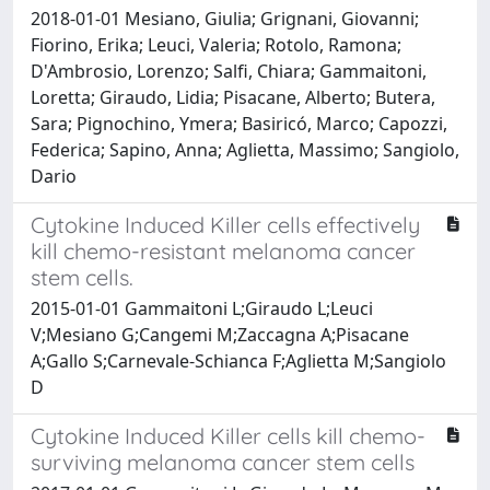
2018-01-01 Mesiano, Giulia; Grignani, Giovanni;
Fiorino, Erika; Leuci, Valeria; Rotolo, Ramona;
D'Ambrosio, Lorenzo; Salfi, Chiara; Gammaitoni,
Loretta; Giraudo, Lidia; Pisacane, Alberto; Butera,
Sara; Pignochino, Ymera; Basiricó, Marco; Capozzi,
Federica; Sapino, Anna; Aglietta, Massimo; Sangiolo,
Dario
Cytokine Induced Killer cells effectively
kill chemo-resistant melanoma cancer
stem cells.
2015-01-01 Gammaitoni L;Giraudo L;Leuci
V;Mesiano G;Cangemi M;Zaccagna A;Pisacane
A;Gallo S;Carnevale-Schianca F;Aglietta M;Sangiolo
D
Cytokine Induced Killer cells kill chemo-
surviving melanoma cancer stem cells