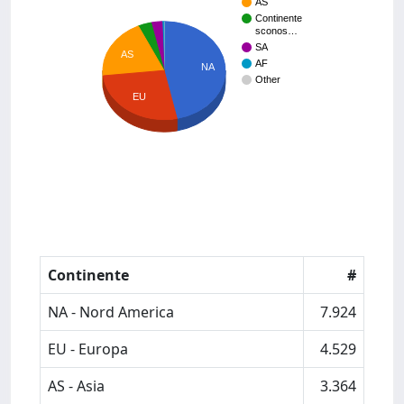
AS
Continente
sconos…
SA
AS
AF
NA
Other
EU
Continente
#
NA - Nord America
7.924
EU - Europa
4.529
AS - Asia
3.364