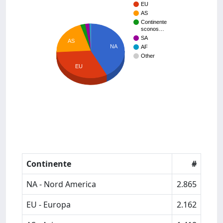
EU
AS
Continente
sconos…
SA
AS
NA
AF
Other
EU
Continente
#
NA - Nord America
2.865
EU - Europa
2.162