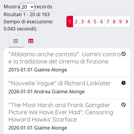
Mostra
records
Risultati 1 - 20 di 163
(tempo di esecuzione:
1
2
3
4
5
6
7
8
9
0.043 secondi).
"Abbiamo anche cantato". Uomini contro
e la tradizione del cinema di finzione
2015-01-01 Giaime Alonge
"Nouvelle Vague" di Richard Linklater
2026-01-01 Andrea Giaime Alonge
"The Most Harsh and Frank Gangster
Picture We Have Ever Had": Censoring
Howard Hawks' Scarface
2020-01-01 Giaime Alonge