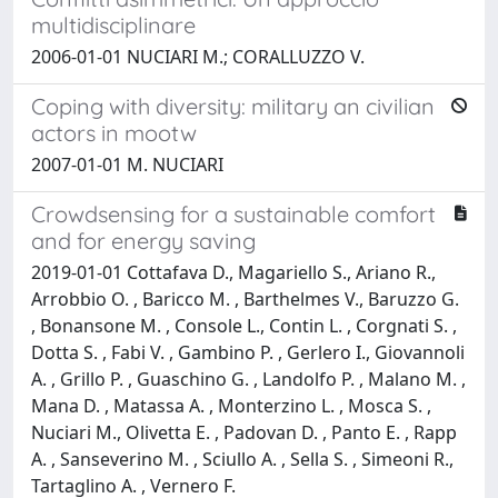
multidisciplinare
2006-01-01 NUCIARI M.; CORALLUZZO V.
Coping with diversity: military an civilian
actors in mootw
2007-01-01 M. NUCIARI
Crowdsensing for a sustainable comfort
and for energy saving
2019-01-01 Cottafava D., Magariello S., Ariano R.,
Arrobbio O. , Baricco M. , Barthelmes V., Baruzzo G.
, Bonansone M. , Console L., Contin L. , Corgnati S. ,
Dotta S. , Fabi V. , Gambino P. , Gerlero I., Giovannoli
A. , Grillo P. , Guaschino G. , Landolfo P. , Malano M. ,
Mana D. , Matassa A. , Monterzino L. , Mosca S. ,
Nuciari M., Olivetta E. , Padovan D. , Panto E. , Rapp
A. , Sanseverino M. , Sciullo A. , Sella S. , Simeoni R.,
Tartaglino A. , Vernero F.