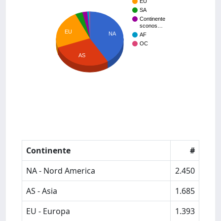
EU
SA
Continente
sconos…
EU
NA
AF
OC
AS
Continente
#
NA - Nord America
2.450
AS - Asia
1.685
EU - Europa
1.393