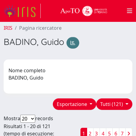
IRIS
Pagina ricercatore
BADINO, Guido
Nome completo
BADINO, Guido
Esportazione
Tutti (121)
Mostra
records
Risultati 1 - 20 di 121
(tempo di esecuzione:
1
2
3
4
5
6
7