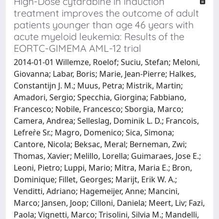
High-Dose cytarabine in induction
treatment improves the outcome of adult
patients younger than age 46 years with
acute myeloid leukemia: Results of the
EORTC-GIMEMA AML-12 trial
2014-01-01 Willemze, Roelof; Suciu, Stefan; Meloni,
Giovanna; Labar, Boris; Marie, Jean-Pierre; Halkes,
Constantijn J. M.; Muus, Petra; Mistrik, Martin;
Amadori, Sergio; Specchia, Giorgina; Fabbiano,
Francesco; Nobile, Francesco; Sborgia, Marco;
Camera, Andrea; Selleslag, Dominik L. D.; Francois,
Lefrer̀e Sr.; Magro, Domenico; Sica, Simona;
Cantore, Nicola; Beksac, Meral; Berneman, Zwi;
Thomas, Xavier; Melillo, Lorella; Guimaraes, Jose E.;
Leoni, Pietro; Luppi, Mario; Mitra, Maria E.; Bron,
Dominique; Fillet, Georges; Marijt, Erik W. A.;
Venditti, Adriano; Hagemeijer, Anne; Mancini,
Marco; Jansen, Joop; Cilloni, Daniela; Meert, Liv; Fazi,
Paola; Vignetti, Marco; Trisolini, Silvia M.; Mandelli,