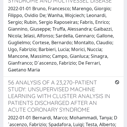
SYNDROME AND MULTIVESSEL DISEASE
2022-01-01 Bruno, Francesco; Marengo, Giorgio;
Filippo, Ovidio De; Wanha, Wojciech; Leonardi,
Sergio; Rubin, Sergio Raposeiras; Fabris, Enrico;
Giannino, Giuseppe; Truffa, Alessandra; Gaibazzi,
Nicola; Ielasi, Alfonso; Sardella, Gennaro; Gallone,
Guglielmo; Cortese, Bernardo; Montalto, Claudio;
Ugo, Fabrizio; Barbieri, Lucia; Morici, Nuccia;
Mancone, Massimo; Campo, Gianluca; Sinagra,
Gianfranco; D´ascenzo, Fabrizio; De Ferrari,
Gaetano Maria
56 ANALYSIS OF A 23,270-PATIENT
STUDY: UNSUPERVISED MACHINE
LEARNING WITH CLUSTER ANALYSIS IN
PATIENTS DISCHARGED AFTER AN
ACUTE CORONARY SYNDROME
2022-01-01 Bernardi, Marco; Mohammadi, Tanya; D
´ascenzo, Fabrizio; Spadafora, Luigi; Testa, Alberto;