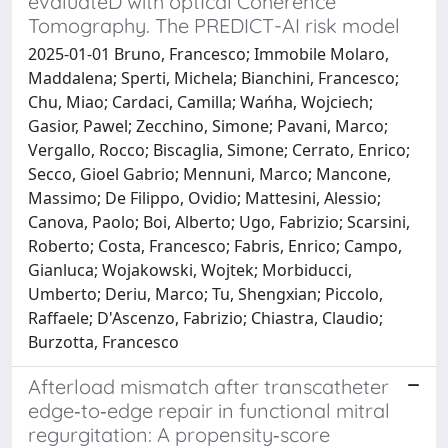
evaluateD with optIcal Coherence
Tomography. The PREDICT-AI risk model
2025-01-01 Bruno, Francesco; Immobile Molaro,
Maddalena; Sperti, Michela; Bianchini, Francesco;
Chu, Miao; Cardaci, Camilla; Wańha, Wojciech;
Gasior, Pawel; Zecchino, Simone; Pavani, Marco;
Vergallo, Rocco; Biscaglia, Simone; Cerrato, Enrico;
Secco, Gioel Gabrio; Mennuni, Marco; Mancone,
Massimo; De Filippo, Ovidio; Mattesini, Alessio;
Canova, Paolo; Boi, Alberto; Ugo, Fabrizio; Scarsini,
Roberto; Costa, Francesco; Fabris, Enrico; Campo,
Gianluca; Wojakowski, Wojtek; Morbiducci,
Umberto; Deriu, Marco; Tu, Shengxian; Piccolo,
Raffaele; D'Ascenzo, Fabrizio; Chiastra, Claudio;
Burzotta, Francesco
Afterload mismatch after transcatheter
edge‐to‐edge repair in functional mitral
regurgitation: A propensity‐score