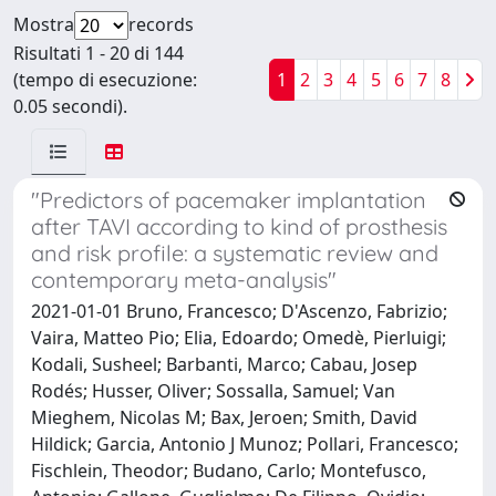
Mostra
records
Risultati 1 - 20 di 144
(tempo di esecuzione:
1
2
3
4
5
6
7
8
0.05 secondi).
"Predictors of pacemaker implantation
after TAVI according to kind of prosthesis
and risk profile: a systematic review and
contemporary meta-analysis"
2021-01-01 Bruno, Francesco; D'Ascenzo, Fabrizio;
Vaira, Matteo Pio; Elia, Edoardo; Omedè, Pierluigi;
Kodali, Susheel; Barbanti, Marco; Cabau, Josep
Rodés; Husser, Oliver; Sossalla, Samuel; Van
Mieghem, Nicolas M; Bax, Jeroen; Smith, David
Hildick; Garcia, Antonio J Munoz; Pollari, Francesco;
Fischlein, Theodor; Budano, Carlo; Montefusco,