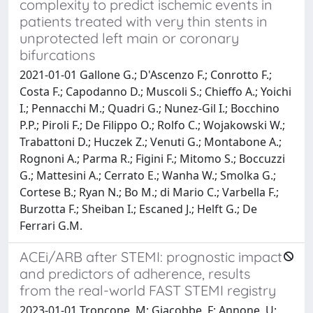
complexity to predict ischemic events in
patients treated with very thin stents in
unprotected left main or coronary
bifurcations
2021-01-01 Gallone G.; D'Ascenzo F.; Conrotto F.;
Costa F.; Capodanno D.; Muscoli S.; Chieffo A.; Yoichi
I.; Pennacchi M.; Quadri G.; Nunez-Gil I.; Bocchino
P.P.; Piroli F.; De Filippo O.; Rolfo C.; Wojakowski W.;
Trabattoni D.; Huczek Z.; Venuti G.; Montabone A.;
Rognoni A.; Parma R.; Figini F.; Mitomo S.; Boccuzzi
G.; Mattesini A.; Cerrato E.; Wanha W.; Smolka G.;
Cortese B.; Ryan N.; Bo M.; di Mario C.; Varbella F.;
Burzotta F.; Sheiban I.; Escaned J.; Helft G.; De
Ferrari G.M.
ACEi/ARB after STEMI: prognostic impact
and predictors of adherence, results
from the real-world FAST STEMI registry
2023-01-01 Troncone, M; Giacobbe, F; Annone, U;