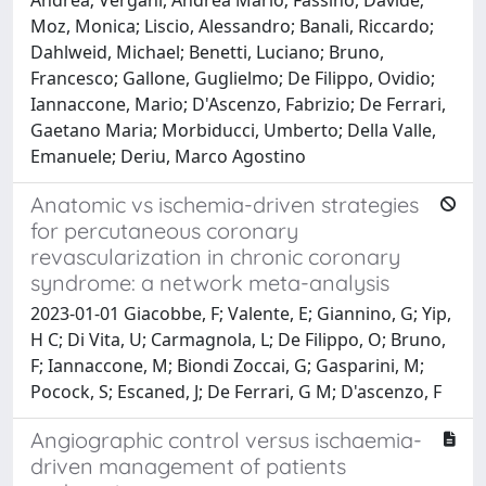
Moz, Monica; Liscio, Alessandro; Banali, Riccardo;
Dahlweid, Michael; Benetti, Luciano; Bruno,
Francesco; Gallone, Guglielmo; De Filippo, Ovidio;
Iannaccone, Mario; D'Ascenzo, Fabrizio; De Ferrari,
Gaetano Maria; Morbiducci, Umberto; Della Valle,
Emanuele; Deriu, Marco Agostino
Anatomic vs ischemia-driven strategies
for percutaneous coronary
revascularization in chronic coronary
syndrome: a network meta-analysis
2023-01-01 Giacobbe, F; Valente, E; Giannino, G; Yip,
H C; Di Vita, U; Carmagnola, L; De Filippo, O; Bruno,
F; Iannaccone, M; Biondi Zoccai, G; Gasparini, M;
Pocock, S; Escaned, J; De Ferrari, G M; D'ascenzo, F
Angiographic control versus ischaemia-
driven management of patients