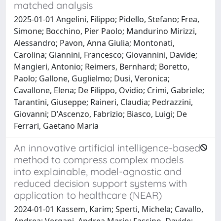
matched analysis
2025-01-01 Angelini, Filippo; Pidello, Stefano; Frea,
Simone; Bocchino, Pier Paolo; Mandurino Mirizzi,
Alessandro; Pavon, Anna Giulia; Montonati,
Carolina; Giannini, Francesco; Giovannini, Davide;
Mangieri, Antonio; Reimers, Bernhard; Boretto,
Paolo; Gallone, Guglielmo; Dusi, Veronica;
Cavallone, Elena; De Filippo, Ovidio; Crimi, Gabriele;
Tarantini, Giuseppe; Raineri, Claudia; Pedrazzini,
Giovanni; D'Ascenzo, Fabrizio; Biasco, Luigi; De
Ferrari, Gaetano Maria
An innovative artificial intelligence-based
method to compress complex models
into explainable, model-agnostic and
reduced decision support systems with
application to healthcare (NEAR)
2024-01-01 Kassem, Karim; Sperti, Michela; Cavallo,
Andrea; Vergani, Andrea Mario; Fassino, Davide;