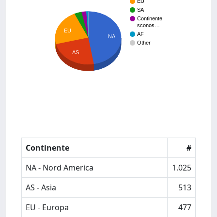
EU
SA
Continente
sconos…
EU
AF
NA
Other
AS
Continente
#
NA - Nord America
1.025
AS - Asia
513
EU - Europa
477