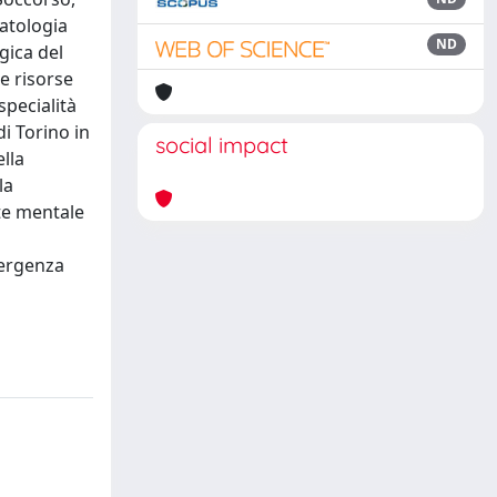
patologia
ND
gica del
e risorse
specialità
di Torino in
social impact
lla
la
ute mentale
mergenza