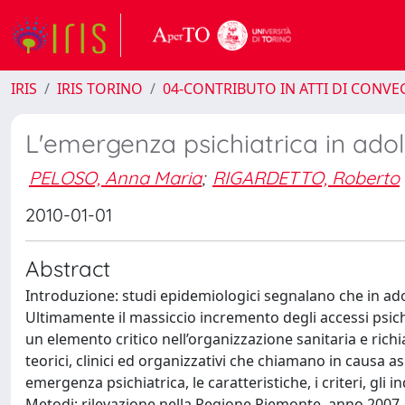
IRIS
IRIS TORINO
04-CONTRIBUTO IN ATTI DI CONV
L'emergenza psichiatrica in ado
PELOSO, Anna Maria
;
RIGARDETTO, Roberto
2010-01-01
Abstract
Introduzione: studi epidemiologici segnalano che in adol
Ultimamente il massiccio incremento degli accessi psich
un elemento critico nell’organizzazione sanitaria e richia
teorici, clinici ed organizzativi che chiamano in causa asp
emergenza psichiatrica, le caratteristiche, i criteri, gli i
Metodi: rilevazione nella Regione Piemonte, anno 2007, d