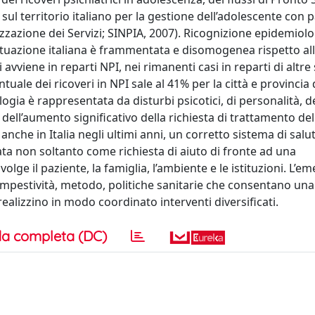
 sul territorio italiano per la gestione dell’adolescente con 
izzazione dei Servizi; SINPIA, 2007). Ricognizione epidemiolo
situazione italiana è frammentata e disomogenea rispetto all
i avviene in reparti NPI, nei rimanenti casi in reparti di altre 
tuale dei ricoveri in NPI sale al 41% per la città e provincia 
gia è rappresentata da disturbi psicotici, di personalità, de
dell’aumento significativo della richiesta di trattamento del
anche in Italia negli ultimi anni, un corretto sistema di sal
ta non soltanto come richiesta di aiuto di fronte ad una
e il paziente, la famiglia, l’ambiente e le istituzioni. L’e
tempestività, metodo, politiche sanitarie che consentano una
 realizzino in modo coordinato interventi diversificati.
a completa (DC)