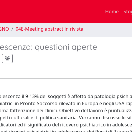
Home
Sfo
EGNO
04E-Meeting abstract in rivista
lescenza: questioni aperte
escenza il 9-13% dei soggetti è affetto da patologia psichia
iatrici in Pronto Soccorso rilevato in Europa e negli USA r
ma l’attenzione dei clinici. Obiettivo del lavoro è puntualizz
etti culturali e di politica sanitaria. Verranno discusse le si
ndicatori ed il significato del ricovero psichiatrico in adolesc
ei ricoveri psichiatrici in adolescenza, dei flussi di Pronto