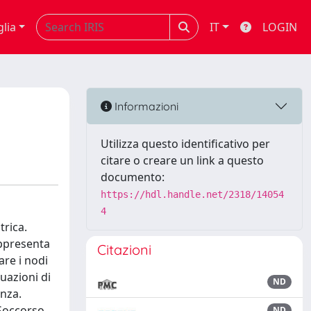
glia
IT
LOGIN
Informazioni
Utilizza questo identificativo per
citare o creare un link a questo
documento:
https://hdl.handle.net/2318/14054
4
trica.
appresenta
Citazioni
are i nodi
tuazioni di
ND
enza.
 Soccorso,
ND