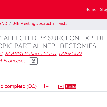
Home
Sfo
EGNO
04E-Meeting abstract in rivista
TY AFFECTED BY SURGEON EXPERI
OPIC PARTIAL NEPHRECTOMIES
M
;
SCARPA Roberto Mario
;
DUREGON
A Francesco
a completa (DC)