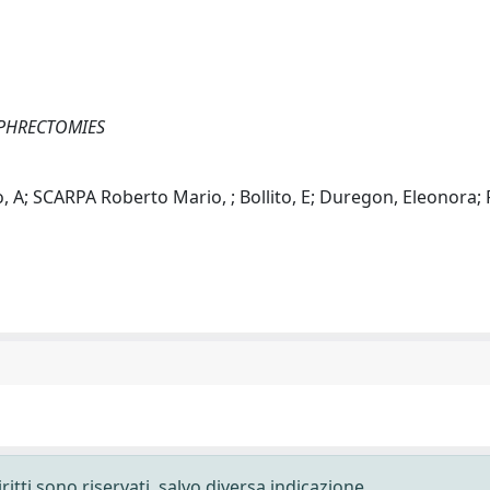
EPHRECTOMIES
sio, A; SCARPA Roberto Mario, ; Bollito, E; Duregon, Eleonora
ritti sono riservati, salvo diversa indicazione.