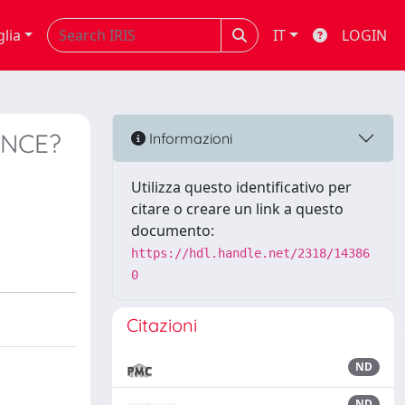
glia
IT
LOGIN
ENCE?
Informazioni
Utilizza questo identificativo per
citare o creare un link a questo
documento:
https://hdl.handle.net/2318/14386
0
Citazioni
ND
ND