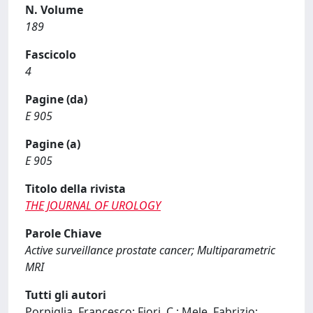
N. Volume
189
Fascicolo
4
Pagine (da)
E 905
Pagine (a)
E 905
Titolo della rivista
THE JOURNAL OF UROLOGY
Parole Chiave
Active surveillance prostate cancer; Multiparametric
MRI
Tutti gli autori
Porpiglia, Francesco; Fiori, C.; Mele, Fabrizio;