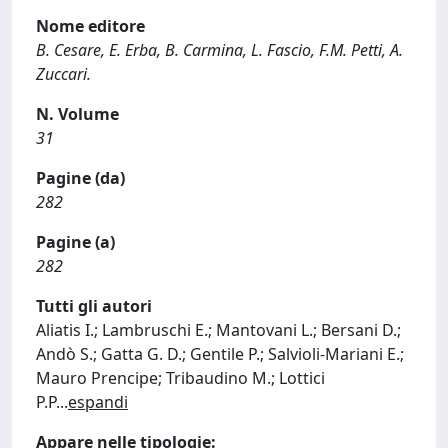
Nome editore
B. Cesare, E. Erba, B. Carmina, L. Fascio, F.M. Petti, A.
Zuccari.
N. Volume
31
Pagine (da)
282
Pagine (a)
282
Tutti gli autori
Aliatis I.; Lambruschi E.; Mantovani L.; Bersani D.;
Andò S.; Gatta G. D.; Gentile P.; Salvioli-Mariani E.;
Mauro Prencipe; Tribaudino M.; Lottici
P.P
...
espandi
Appare nelle tipologie: