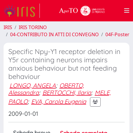
IRIS
IRIS TORINO
04-CONTRIBUTO IN ATTI DI CONVEGNO
04F-Poster
Specific Npy-Y1 receptor deletion in
Y5r containing neurons impairs
anxious behaviour but not feeding
behaviour
LONGO, ANGELA
;
OBERTO,
Alessandra
;
BERTOCCHI, Ilaria
;
MELE,
PAOLO
;
EVA, Carola Eugenia
2009-01-01
Scheda breve