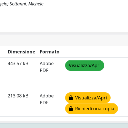
gelo; Settanni, Michele
Dimensione
Formato
443.57 kB
Adobe
Visualizza/Apri
PDF
213.08 kB
Adobe
Visualizza/Apri
PDF
Richiedi una copia