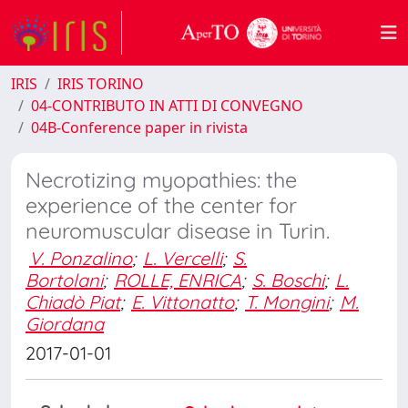
IRIS
IRIS TORINO
04-CONTRIBUTO IN ATTI DI CONVEGNO
04B-Conference paper in rivista
Necrotizing myopathies: the
experience of the center for
neuromuscular disease in Turin.
V. Ponzalino
;
L. Vercelli
;
S.
Bortolani
;
ROLLE, ENRICA
;
S. Boschi
;
L.
Chiadò Piat
;
E. Vittonatto
;
T. Mongini
;
M.
Giordana
2017-01-01