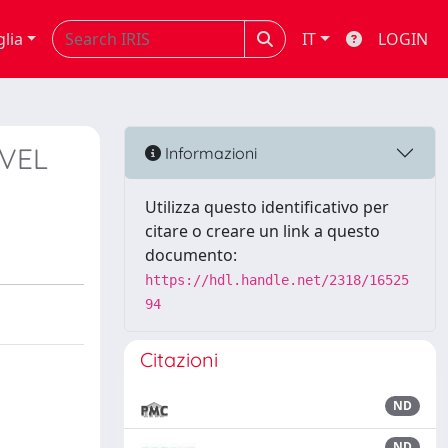
glia
IT
LOGIN
VEL
Informazioni
Utilizza questo identificativo per
citare o creare un link a questo
documento:
https://hdl.handle.net/2318/16525
94
Citazioni
ND
ND