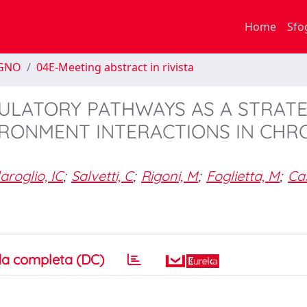
Home
Sfo
EGNO
04E-Meeting abstract in rivista
GULATORY PATHWAYS AS A STRAT
RONMENT INTERACTIONS IN CHR
aroglio, IC
;
Salvetti, C
;
Rigoni, M
;
Foglietta, M
;
Cas
a completa (DC)