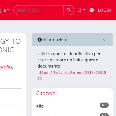
glia
IT
LOGIN
EGY TO
Informazioni
ONIC
Utilizza questo identificativo per
citare o creare un link a questo
tella,
documento:
https://hdl.handle.net/2318/16910
70
Citazioni
ND
ND