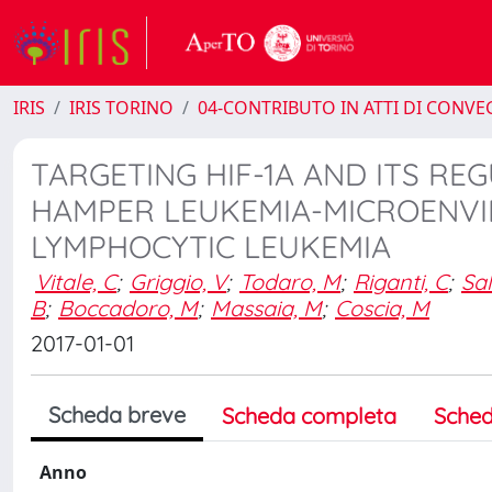
IRIS
IRIS TORINO
04-CONTRIBUTO IN ATTI DI CONV
TARGETING HIF-1A AND ITS RE
HAMPER LEUKEMIA-MICROENVI
LYMPHOCYTIC LEUKEMIA
Vitale, C
;
Griggio, V
;
Todaro, M
;
Riganti, C
;
Sal
B
;
Boccadoro, M
;
Massaia, M
;
Coscia, M
2017-01-01
Scheda breve
Scheda completa
Sched
Anno