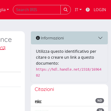
glia
IT
LOGIN
ance
Informazioni
ra,
Utilizza questo identificativo per
citare o creare un link a questo
documento:
https://hdl.handle.net/2318/16964
02
Citazioni
ND
29