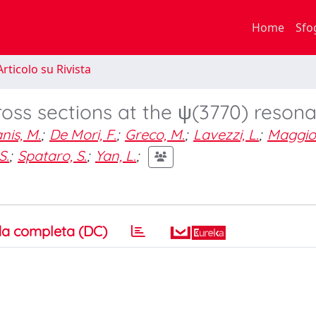
Home
Sfo
rticolo su Rivista
oss sections at the ψ(3770) reson
nis, M.
;
De Mori, F.
;
Greco, M.
;
Lavezzi, L.
;
Maggio
S.
;
Spataro, S.
;
Yan, L.
;
a completa (DC)