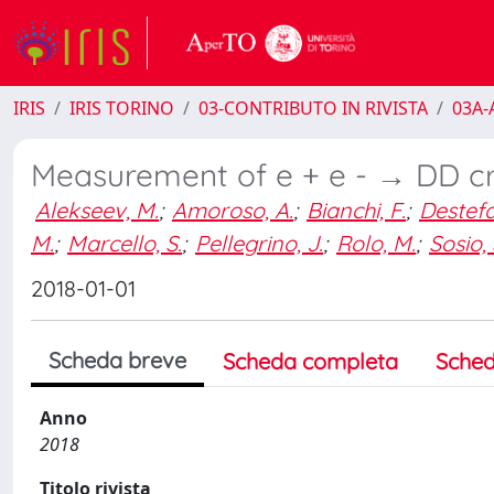
IRIS
IRIS TORINO
03-CONTRIBUTO IN RIVISTA
03A-A
Measurement of e + e - → DD cr
Alekseev, M.
;
Amoroso, A.
;
Bianchi, F.
;
Destefa
M.
;
Marcello, S.
;
Pellegrino, J.
;
Rolo, M.
;
Sosio, 
2018-01-01
Scheda breve
Scheda completa
Sched
Anno
2018
Titolo rivista