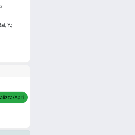
cs
i, Y.;
alizza/Apri