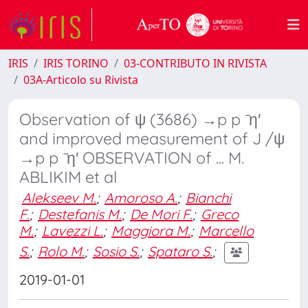
IRIS
IRIS TORINO
03-CONTRIBUTO IN RIVISTA
03A-Articolo su Rivista
Observation of ψ (3686) →p p ̄ η′
and improved measurement of J /ψ
→p p ̄ η′ OBSERVATION of ... M.
ABLIKIM et al
Alekseev M.
;
Amoroso A.
;
Bianchi
F.
;
Destefanis M.
;
De Mori F.
;
Greco
M.
;
Lavezzi L.
;
Maggiora M.
;
Marcello
S.
;
Rolo M.
;
Sosio S.
;
Spataro S.
;
2019-01-01