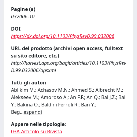
Pagine (a)
032006-10
DOI
https://dx.doi.org/10.1103/PhysRevD.99.032006
URL del prodotto (archivi open access, fulltext
su sito editore, etc.)
http://harvest.aps.org/bagit/articles/10.1103/PhysRev
D.99.032006/apsxml
Tutti gli autori
Ablikim M.; Achasov M.N.; Ahmed S.; Albrecht M.;
Alekseev M.; Amoroso A.; An F.F.; An Q.; Bai J.Z.; Bai
Y.; Bakina O.; Baldini Ferroli R.; Ban Y.;
Beg
...
espandi
Appare nelle tipologie:
03A-Articolo su Rivista