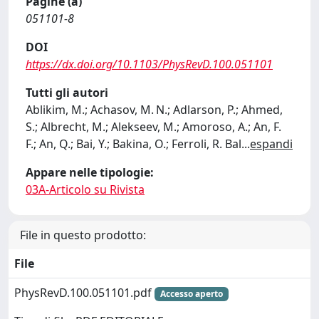
Pagine (a)
051101-8
DOI
https://dx.doi.org/10.1103/PhysRevD.100.051101
Tutti gli autori
Ablikim, M.; Achasov, M. N.; Adlarson, P.; Ahmed,
S.; Albrecht, M.; Alekseev, M.; Amoroso, A.; An, F.
F.; An, Q.; Bai, Y.; Bakina, O.; Ferroli, R. Bal
...
espandi
Appare nelle tipologie:
03A-Articolo su Rivista
File in questo prodotto:
File
PhysRevD.100.051101.pdf
Accesso aperto