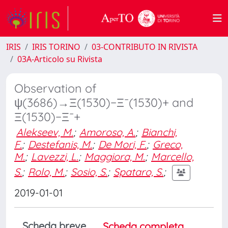
IRIS
IRIS TORINO
03-CONTRIBUTO IN RIVISTA
03A-Articolo su Rivista
Observation of
ψ(3686)→Ξ(1530)−Ξ¯(1530)+ and
Ξ(1530)−Ξ¯+
Alekseev, M.
;
Amoroso, A.
;
Bianchi,
F.
;
Destefanis, M.
;
De Mori, F.
;
Greco,
M.
;
Lavezzi, L.
;
Maggiora, M.
;
Marcello,
S.
;
Rolo, M.
;
Sosio, S.
;
Spataro, S.
;
2019-01-01
Scheda breve
Scheda completa