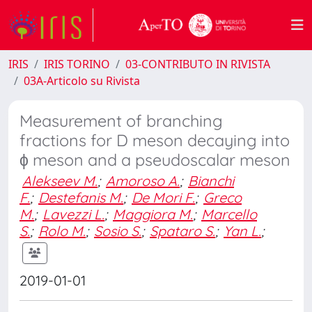
IRIS
IRIS TORINO
03-CONTRIBUTO IN RIVISTA
03A-Articolo su Rivista
Measurement of branching
fractions for D meson decaying into
ϕ meson and a pseudoscalar meson
Alekseev M.
;
Amoroso A.
;
Bianchi
F.
;
Destefanis M.
;
De Mori F.
;
Greco
M.
;
Lavezzi L.
;
Maggiora M.
;
Marcello
S.
;
Rolo M.
;
Sosio S.
;
Spataro S.
;
Yan L.
;
2019-01-01