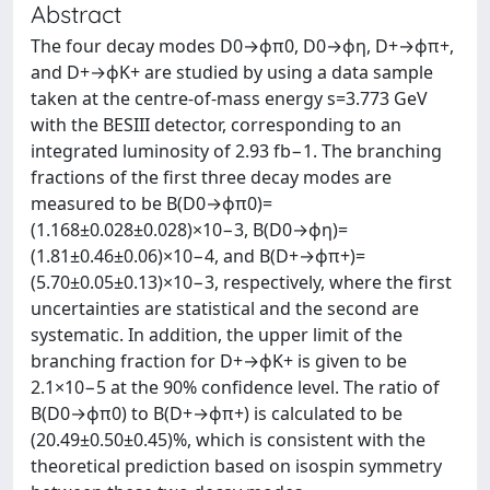
Abstract
The four decay modes D0→ϕπ0, D0→ϕη, D+→ϕπ+,
and D+→ϕK+ are studied by using a data sample
taken at the centre-of-mass energy s=3.773 GeV
with the BESIII detector, corresponding to an
integrated luminosity of 2.93 fb−1. The branching
fractions of the first three decay modes are
measured to be B(D0→ϕπ0)=
(1.168±0.028±0.028)×10−3, B(D0→ϕη)=
(1.81±0.46±0.06)×10−4, and B(D+→ϕπ+)=
(5.70±0.05±0.13)×10−3, respectively, where the first
uncertainties are statistical and the second are
systematic. In addition, the upper limit of the
branching fraction for D+→ϕK+ is given to be
2.1×10−5 at the 90% confidence level. The ratio of
B(D0→ϕπ0) to B(D+→ϕπ+) is calculated to be
(20.49±0.50±0.45)%, which is consistent with the
theoretical prediction based on isospin symmetry