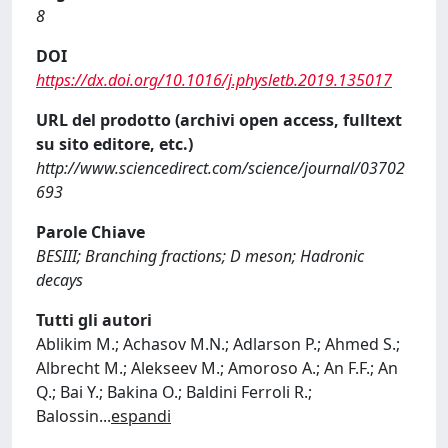
8
DOI
https://dx.doi.org/10.1016/j.physletb.2019.135017
URL del prodotto (archivi open access, fulltext
su sito editore, etc.)
http://www.sciencedirect.com/science/journal/03702
693
Parole Chiave
BESIII; Branching fractions; D meson; Hadronic
decays
Tutti gli autori
Ablikim M.; Achasov M.N.; Adlarson P.; Ahmed S.;
Albrecht M.; Alekseev M.; Amoroso A.; An F.F.; An
Q.; Bai Y.; Bakina O.; Baldini Ferroli R.;
Balossin
...
espandi