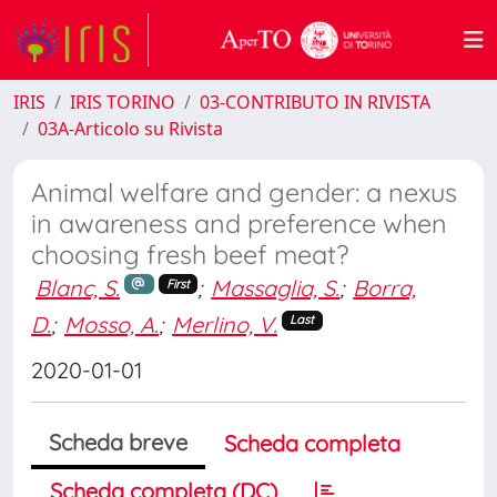
IRIS
IRIS TORINO
03-CONTRIBUTO IN RIVISTA
03A-Articolo su Rivista
Animal welfare and gender: a nexus
in awareness and preference when
choosing fresh beef meat?
Blanc, S.
;
Massaglia, S.
;
Borra,
First
D.
;
Mosso, A.
;
Merlino, V.
Last
2020-01-01
Scheda breve
Scheda completa
Scheda completa (DC)