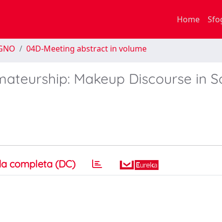
Home
Sfo
EGNO
04D-Meeting abstract in volume
ateurship: Makeup Discourse in So
a completa (DC)