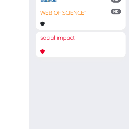
ND
social impact