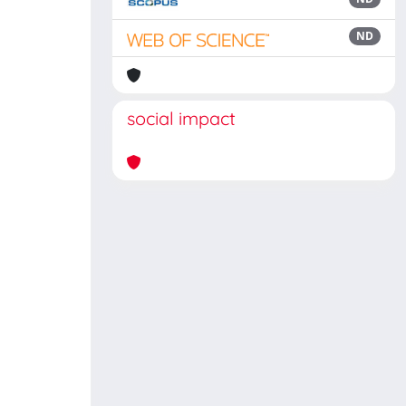
ND
social impact