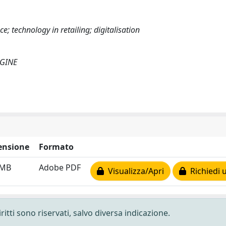
e; technology in retailing; digitalisation
EGINE
ensione
Formato
 MB
Adobe PDF
Visualizza/Apri
Richiedi 
ritti sono riservati, salvo diversa indicazione.