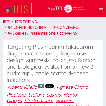
IRIS
IRIS TORINO
04-CONTRIBUTO IN ATTI DI CONVEGNO
04C-Slides / Presentazione a convegno
Targeting Plasmodium falciparum
dihydroorotate dehydrogenase:
design, synthesis, co-crystallization
and biological evaluation of new 3-
hydroxypyrazole scaffold-based
inhibitors
Noemi Villella
;
Agnese Chiara
First
Pippione
;
Stefano Sainas
;
Marta
Giorgis
;
Marta Alberti
;
Barbara