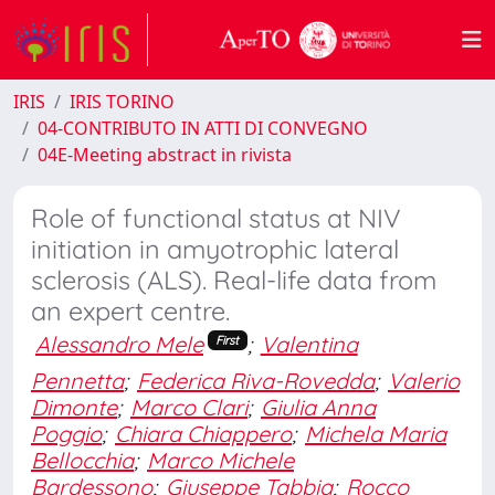
IRIS
IRIS TORINO
04-CONTRIBUTO IN ATTI DI CONVEGNO
04E-Meeting abstract in rivista
Role of functional status at NIV
initiation in amyotrophic lateral
sclerosis (ALS). Real-life data from
an expert centre.
Alessandro Mele
;
Valentina
First
Pennetta
;
Federica Riva-Rovedda
;
Valerio
Dimonte
;
Marco Clari
;
Giulia Anna
Poggio
;
Chiara Chiappero
;
Michela Maria
Bellocchia
;
Marco Michele
Bardessono
;
Giuseppe Tabbia
;
Rocco