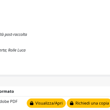
tà post-raccolta
rta; Rolle Luca
ormato
dobe PDF
Visualizza/Apri
Richiedi una copia