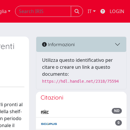
glia
IT
LOGIN
enti
Informazioni
Utilizza questo identificativo per
citare o creare un link a questo
documento:
https://hdl.handle.net/2318/75594
Citazioni
i pronti al
ella shelf-
ND
 un periodo
0
nale il