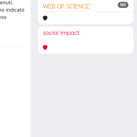
enuti.
ND
rno indicato
ano
social impact