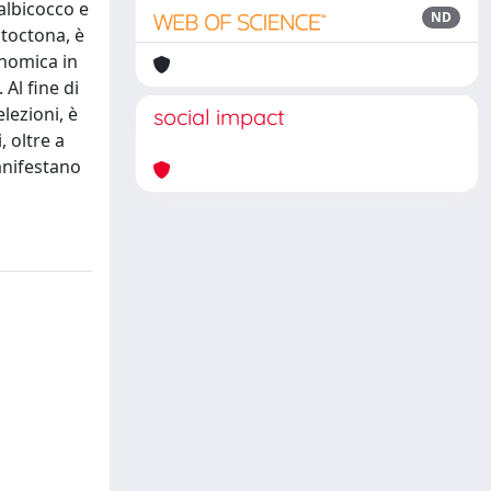
’albicocco e
ND
utoctona, è
onomica in
Al fine di
lezioni, è
social impact
, oltre a
anifestano