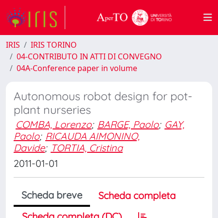
IRIS
IRIS TORINO
04-CONTRIBUTO IN ATTI DI CONVEGNO
04A-Conference paper in volume
Autonomous robot design for pot-
plant nurseries
COMBA, Lorenzo
;
BARGE, Paolo
;
GAY,
Paolo
;
RICAUDA AIMONINO,
Davide
;
TORTIA, Cristina
2011-01-01
Scheda breve
Scheda completa
Scheda completa (DC)