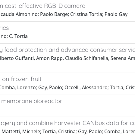
on cost-effective RGB-D camera
cauda Aimonino; Paolo Barge; Cristina Tortia; Paolo Gay
ries
no; C. Tortia
ality food protection and advanced consumer servi
lberto Guffanti, Amon Rapp, Claudio Schifanella, Serena Amb
 on frozen fruit
ba, Lorenzo; Gay, Paolo; Occelli, Alessandro; Tortia, Cris
ed membrane bioreactor
imagery and combine harvester CANbus data for c
 Mattetti, Michele; Tortia, Cristina; Gay, Paolo; Comba, Lore