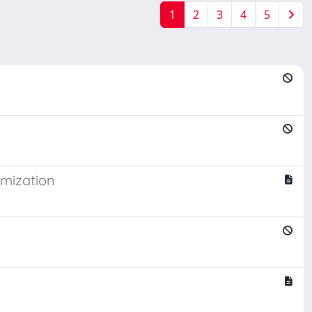
1
2
3
4
5
imization