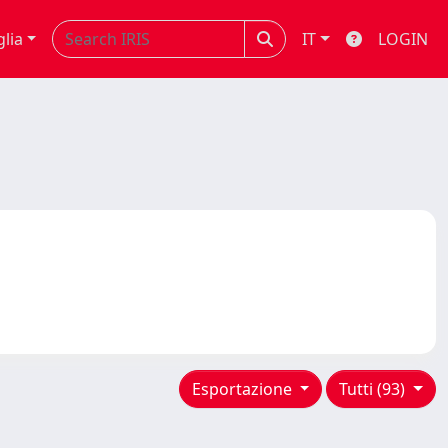
glia
IT
LOGIN
Esportazione
Tutti (93)