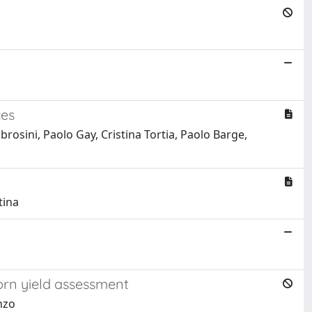
ces
rosini, Paolo Gay, Cristina Tortia, Paolo Barge,
tina
orn yield assessment
nzo