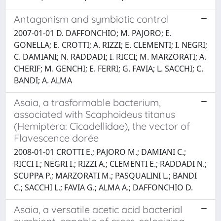
Antagonism and symbiotic control
2007-01-01 D. DAFFONCHIO; M. PAJORO; E.
GONELLA; E. CROTTI; A. RIZZI; E. CLEMENTI; I. NEGRI;
C. DAMIANI; N. RADDADI; I. RICCI; M. MARZORATI; A.
CHERIF; M. GENCHI; E. FERRI; G. FAVIA; L. SACCHI; C.
BANDI; A. ALMA
Asaia, a trasformable bacterium,
associated with Scaphoideus titanus
(Hemiptera: Cicadellidae), the vector of
Flavescence dorée
2008-01-01 CROTTI E.; PAJORO M.; DAMIANI C.;
RICCI I.; NEGRI I.; RIZZI A.; CLEMENTI E.; RADDADI N.;
SCUPPA P.; MARZORATI M.; PASQUALINI L.; BANDI
C.; SACCHI L.; FAVIA G.; ALMA A.; DAFFONCHIO D.
Asaia, a versatile acetic acid bacterial