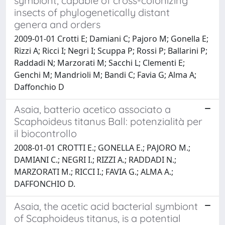
symbiont, capable of cross-colonizing
insects of phylogenetically distant
genera and orders
2009-01-01 Crotti E; Damiani C; Pajoro M; Gonella E;
Rizzi A; Ricci I; Negri I; Scuppa P; Rossi P; Ballarini P;
Raddadi N; Marzorati M; Sacchi L; Clementi E;
Genchi M; Mandrioli M; Bandi C; Favia G; Alma A;
Daffonchio D
Asaia, batterio acetico associato a
Scaphoideus titanus Ball: potenzialità per
il biocontrollo
2008-01-01 CROTTI E.; GONELLA E.; PAJORO M.;
DAMIANI C.; NEGRI I.; RIZZI A.; RADDADI N.;
MARZORATI M.; RICCI I.; FAVIA G.; ALMA A.;
DAFFONCHIO D.
Asaia, the acetic acid bacterial symbiont
of Scaphoideus titanus, is a potential