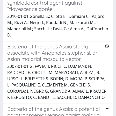
symbiotic control agent against
“flavescence dorée”.
2010-01-01 Gonella E.; Crotti E.; Damiani C.; Pajoro
M.; Rizzi A.; Negri I.; Raddadi N.; Marzorati M.;
Mandrioli M.; Sacchi L.; Favia G.; Alma A.; Daffonchio
D.
Bacteria of the genus Asaia stably
associate with Anopheles stephensi, an
Asian malarial mosquito vector
2007-01-01 G. FAVIA; I. RICCI; C. DAMIANI; N.
RADDADI; E. CROTTI; M. MARZORATI; A. RIZZI; R.
URSO; L. BRUSETTI; S. BORIN; D. MORA; P. SCUPPA;
L. PASQUALINI; E. CLEMENTI; M. GENCHI; S.
CORONA; I. NEGRI; G. GRANDI; A. ALMA; L. KRAMER;
F. ESPOSITO; C. BANDI; L. SACCHI; D. DAFFONCHIO
Bacteria of the genus Asaia: a potential
paratransgenic weapon agaist malaria