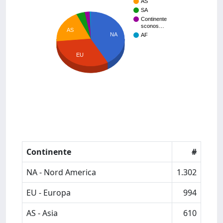
AS
SA
Continente
sconos…
AS
NA
AF
EU
Continente
#
NA - Nord America
1.302
EU - Europa
994
AS - Asia
610