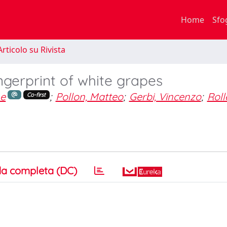
Home
Sfo
rticolo su Rivista
gerprint of white grapes
ne
;
Pollon, Matteo
;
Gerbi, Vincenzo
;
Roll
Co-first
a completa (DC)