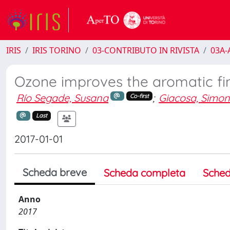
IRIS
IRIS TORINO
03-CONTRIBUTO IN RIVISTA
03A-A
Ozone improves the aromatic fin
Río Segade, Susana
;
Giacosa, Simo
Co-first
Last
2017-01-01
Scheda breve
Scheda completa
Sched
Anno
2017