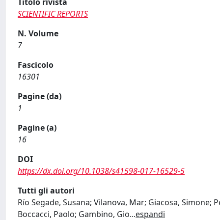
Titolo rivista
SCIENTIFIC REPORTS
N. Volume
7
Fascicolo
16301
Pagine (da)
1
Pagine (a)
16
DOI
https://dx.doi.org/10.1038/s41598-017-16529-5
Tutti gli autori
Río Segade, Susana; Vilanova, Mar; Giacosa, Simone; Per
Boccacci, Paolo; Gambino, Gio
...
espandi