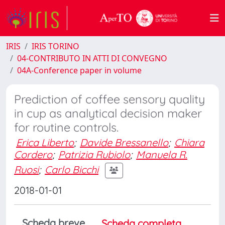
IRIS
IRIS TORINO
04-CONTRIBUTO IN ATTI DI CONVEGNO
04A-Conference paper in volume
Prediction of coffee sensory quality
in cup as analytical decision maker
for routine controls.
Erica Liberto
;
Davide Bressanello
;
Chiara
Cordero
;
Patrizia Rubiolo
;
Manuela R.
Ruosi
;
Carlo Bicchi
2018-01-01
Scheda breve
Scheda completa