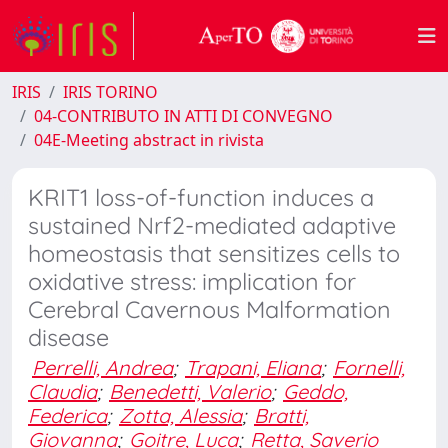
IRIS
IRIS TORINO
04-CONTRIBUTO IN ATTI DI CONVEGNO
04E-Meeting abstract in rivista
KRIT1 loss-of-function induces a
sustained Nrf2-mediated adaptive
homeostasis that sensitizes cells to
oxidative stress: implication for
Cerebral Cavernous Malformation
disease
Perrelli, Andrea
;
Trapani, Eliana
;
Fornelli,
Claudia
;
Benedetti, Valerio
;
Geddo,
Federica
;
Zotta, Alessia
;
Bratti,
Giovanna
;
Goitre, Luca
;
Retta, Saverio