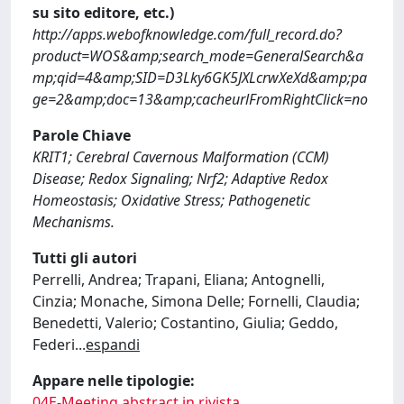
su sito editore, etc.)
http://apps.webofknowledge.com/full_record.do?
product=WOS&amp;search_mode=GeneralSearch&a
mp;qid=4&amp;SID=D3Lky6GK5JXLcrwXeXd&amp;pa
ge=2&amp;doc=13&amp;cacheurlFromRightClick=no
Parole Chiave
KRIT1; Cerebral Cavernous Malformation (CCM)
Disease; Redox Signaling; Nrf2; Adaptive Redox
Homeostasis; Oxidative Stress; Pathogenetic
Mechanisms.
Tutti gli autori
Perrelli, Andrea; Trapani, Eliana; Antognelli,
Cinzia; Monache, Simona Delle; Fornelli, Claudia;
Benedetti, Valerio; Costantino, Giulia; Geddo,
Federi
...
espandi
Appare nelle tipologie:
04E-Meeting abstract in rivista