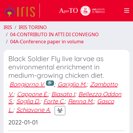
IRIS
IRIS TORINO
04-CONTRIBUTO IN ATTI DI CONVEGNO
04A-Conference paper in volume
Black Soldier Fly live larvae as
environmental enrichment in
medium-growing chicken diet.
Bongiorno V.
;
Gariglio M.
;
Zambotto
V.
;
Cappone E.
;
Biasato I
;
Bellezza Oddon
S.
;
Soglia D.
;
Forte C.
;
Renna M.
;
Gasco
L.
;
Schiavone A.
2022-01-01